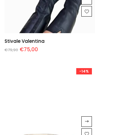
Stivale Valentina
€
75,00
€
79,90
-14%