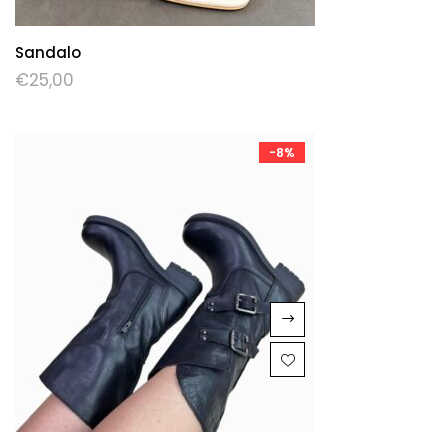
Sandalo
€
25,00
-8%