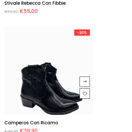
Stivale Rebecca Con Fibbie
€
55,00
€
59,90
-20%
Camperos Con Ricamo
€
39,90
€
49,90