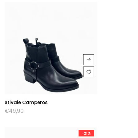
Stivale Camperos
€
49,90
-21%