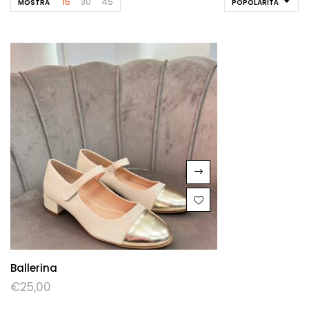
15
30
45
MOSTRA
POPOLARITÀ
Ballerina
€
25,00