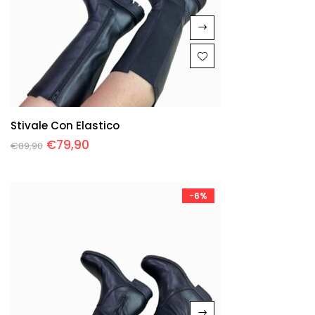
Stivale Con Elastico
€
79,90
€
89,90
-6%