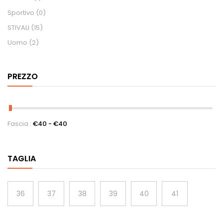
Sportivo
(0)
STIVALI
(15)
Uomo
(2)
PREZZO
Fascia :
€
40
- €
40
TAGLIA
36
37
38
39
40
41