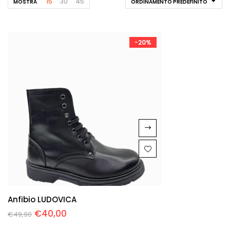
15
30
45
MOSTRA
ORDINAMENTO PREDEFINITO
-20%
Anfibio LUDOVICA
€
40,00
€
49,90