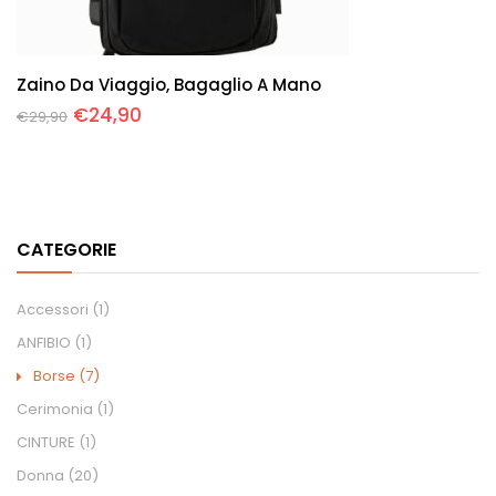
Zaino Da Viaggio, Bagaglio A Mano
€
24,90
€
29,90
CATEGORIE
Accessori
(1)
ANFIBIO
(1)
Borse
(7)
Cerimonia
(1)
CINTURE
(1)
Donna
(20)