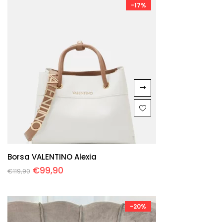
-17%
Borsa VALENTINO Alexia
€
99,90
€
119,90
-20%