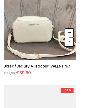
Borsa/beauty A Tracolla VALENTINO
€
39,90
€
49,90
-14%