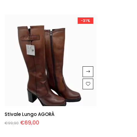
-31%
Stivale Lungo AGORÀ
€
69,00
€
99,90