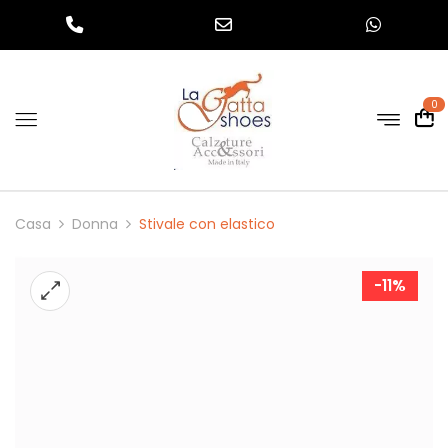
0
Casa
Donna
Stivale con elastico
-11%