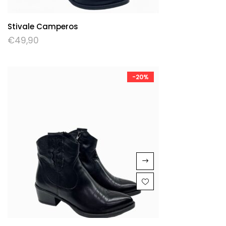
Stivale Camperos
€
49,90
-20%