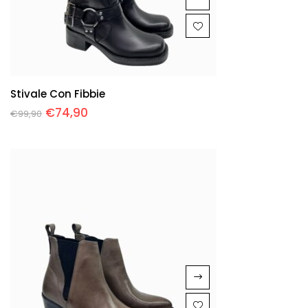
Stivale Con Fibbie
€
74,90
€
99,90