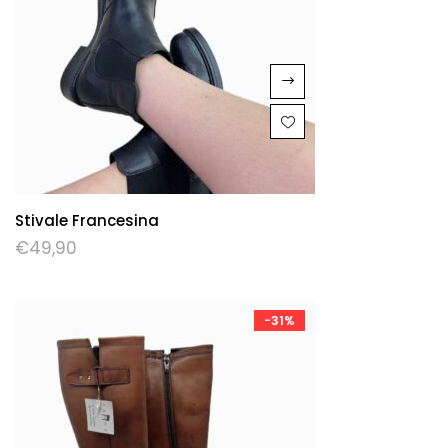
Stivale Francesina
€
49,90
-31%