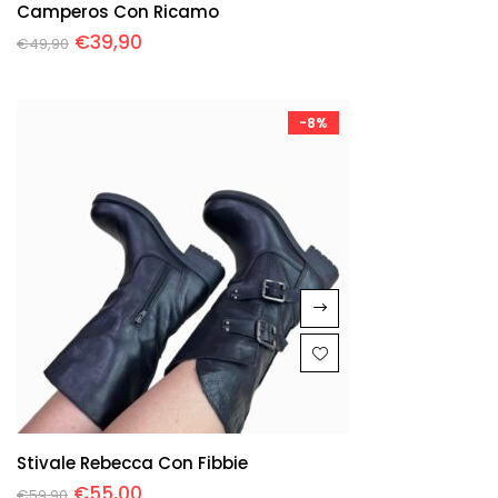
Camperos Con Ricamo
€
39,90
€
49,90
-8%
Stivale Rebecca Con Fibbie
€
55,00
€
59,90