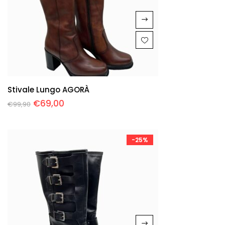
Stivale Lungo AGORÀ
€
69,00
€
99,90
-25%