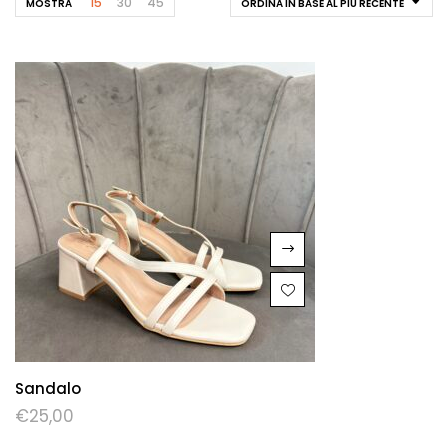
15
30
45
MOSTRA
ORDINA IN BASE AL PIÙ RECENTE
Sandalo
€
25,00