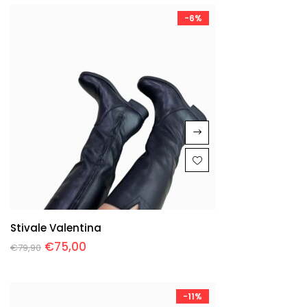
-6%
Stivale Valentina
€
75,00
€
79,90
-11%