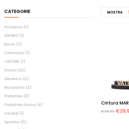
CATEGORIE
MOSTRA
Accessori
(1)
ANFIBIO
(1)
Borse
(7)
Cerimonia
(1)
CINTURE
(1)
Donna
(20)
Generico
(0)
Mocassino
(2)
Pantofole
(0)
Cintura MAR
Pantofole donna
(4)
€
29,
€
34,90
Sandali
(1)
Sportivo
(0)