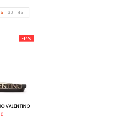
15
30
45
-14%
IO VALENTINO
90