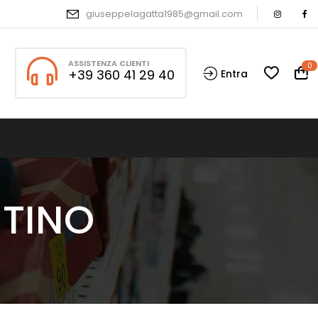
giuseppelagatta1985@gmail.com
ASSISTENZA CLIENTI
0
+39 360 41 29 40
Entra
NTINO